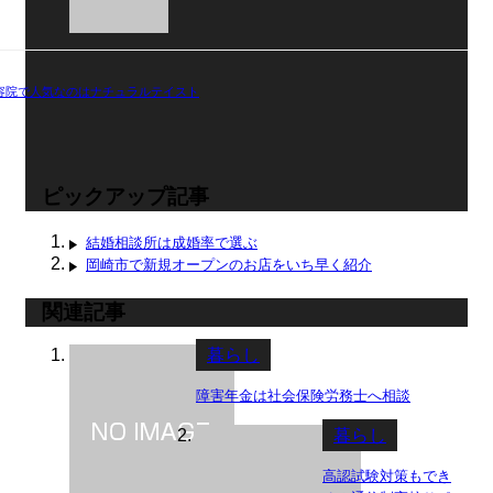
容院で人気なのはナチュラルテイスト
ピックアップ記事
結婚相談所は成婚率で選ぶ
岡崎市で新規オープンのお店をいち早く紹介
関連記事
暮らし
障害年金は社会保険労務士へ相談
暮らし
高認試験対策もでき